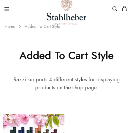
Home
Added To Cart Style
Weingut
Weinvielfalt
Stahlheber
aus
Kindenheim
Added To Cart Style
Razzi supports 4 different styles for displaying
products on the shop page.