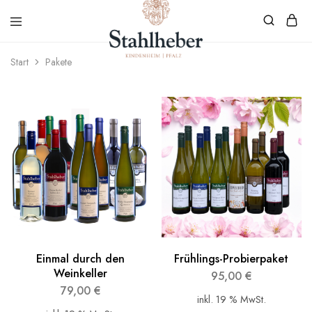
Start
Pakete
Weingut
Weinvielfalt
Stahlheber
aus
Kindenheim
Einmal durch den
Frühlings-Probierpaket
Weinkeller
95,00
€
79,00
€
inkl. 19 % MwSt.