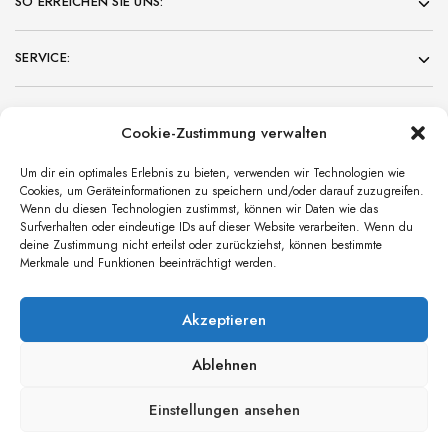
SO ERREICHEN SIE UNS:
SERVICE:
KUNDENBEREICH:
Cookie-Zustimmung verwalten
NEWS
Um dir ein optimales Erlebnis zu bieten, verwenden wir Technologien wie
Käskuchen-Wanderung 2026
Cookies, um Geräteinformationen zu speichern und/oder darauf zuzugreifen.
Wenn du diesen Technologien zustimmst, können wir Daten wie das
Surfverhalten oder eindeutige IDs auf dieser Website verarbeiten. Wenn du
Unsere Liefertermine im Frühjahr 2026
deine Zustimmung nicht erteilst oder zurückziehst, können bestimmte
Merkmale und Funktionen beeinträchtigt werden.
Übersicht Events im Frühjahr 2026
Akzeptieren
Ablehnen
© 2022 Weingut Stahlheber
Einstellungen ansehen