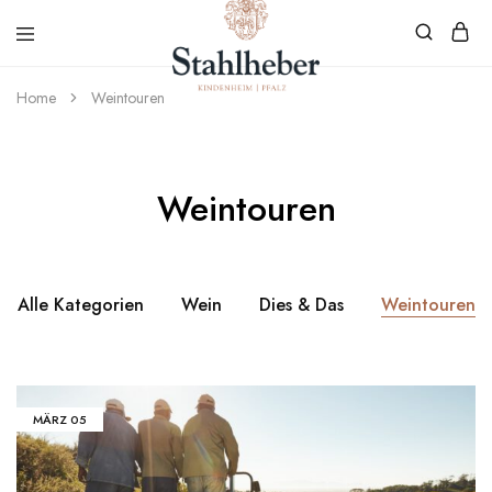
Home
Weintouren
Weingut
Weinvielfalt
Stahlheber
aus
Kindenheim
Weintouren
Alle Kategorien
Wein
Dies & Das
Weintouren
MÄRZ
05