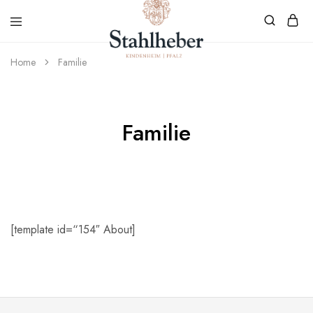
Home
Familie
Weingut
Weinvielfalt
Stahlheber
aus
Kindenheim
Familie
[template id=“154″ About]