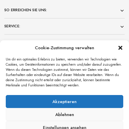
SO ERREICHEN SIE UNS:
SERVICE:
KUNDENBEREICH:
Cookie-Zustimmung verwalten
NEWS
Um dir ein optimales Erlebnis zu bieten, verwenden wir Technologien wie
Käskuchen-Wanderung 2026
Cookies, um Geräteinformationen zu speichern und/oder darauf zuzugreifen.
Wenn du diesen Technologien zustimmst, können wir Daten wie das
Surfverhalten oder eindeutige IDs auf dieser Website verarbeiten. Wenn du
Unsere Liefertermine im Frühjahr 2026
deine Zustimmung nicht erteilst oder zurückziehst, können bestimmte
Merkmale und Funktionen beeinträchtigt werden.
Übersicht Events im Frühjahr 2026
Akzeptieren
Ablehnen
© 2022 Weingut Stahlheber
Einstellungen ansehen