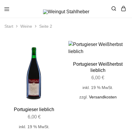
Weingut
Weinvielfalt
Stahlheber
aus
Kindenheim
Start
Weine
Seite 2
Portugieser Weißherbst
lieblich
6,00
€
inkl. 19 % MwSt.
zzgl.
Versandkosten
Portugieser lieblich
6,00
€
inkl. 19 % MwSt.