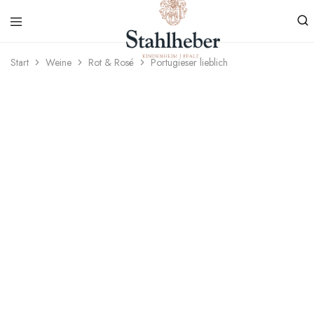
Start
Weine
Rot & Rosé
Portugieser lieblich
Weingut
Weinvielfalt
Stahlheber
aus
Kindenheim