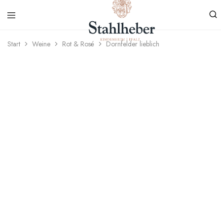
Start
Weine
Rot & Rosé
Dornfelder lieblich
Weingut
Weinvielfalt
Stahlheber
aus
Kindenheim